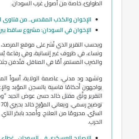
الطوارئ، خاصة من أصول غرب السودان.
الإخوان والكذب المقدس.. من فتاوى ا
الإخوان في السودان: مشروع ساقط بين
والضرب المستمر، أمّا في المناقل. فتُدفن جث
يواجهون أحكامًا قاسية بالسجن المؤبد والإعد
التقرير وثّق مقتل خالد حسن عوض الجيد “ود 
السرّي. محرومًا من العلاج. وأمجد بابكر الت
الحرب.
الإصلاح العسكري في السودان.. غطاء ل