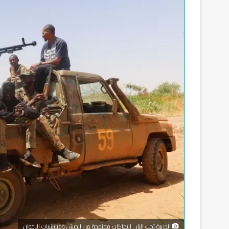
الجزيرة تحت النار.. انتهاكات ممنهجة من الجيش وميليشيات الإخوان