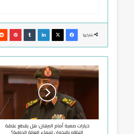
فيسبوك
‫X
لينكدإن
‏Tumblr
بينتيريست
شاركها
خ
ي
ا
ر
ا
ت
ص
ع
ب
خيارات صعبة أمام البرهان: هل يقطع علاقة
ة
أ
النظام بالإخوان لإنهاء العزلة الدولية؟