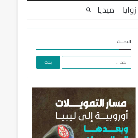
زوايا
ميديا
بحث عن
البحـــث
ا
ل
ب
ح
ث
ع
ن
: