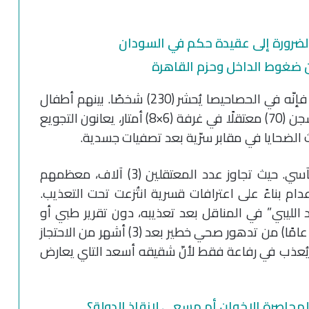
لضرورة إلى عقيدة حكم في السودان
 ضغوط الداخل وحزم القاهرة
وبحسب التقرير الذي نُشر على موقع المرصد، فإنّه في الحصاحيصا يُحشر (230) شخصًا. بينهم أطفال
ونساء، في ظروف غير إنسانية، وفي رفاعة يُسجن (70) معتقلًا في غرفة (6×8) أمتار، يعانون التجويع
ث الضحايا في مقابر سرّية بعد تصفيات جسدية.
وتشهد ود مدني، عاصمة الولاية، أسوأ المآسي. حيث تجاوز عدد المعتقلين (3) آلاف، معظمهم
ام بناءً على اعترافات قسرية انتُزعت تحت التعذيب.
الليبي” في المناقل بعد تعذيبه، دون تقرير طبي أو
توضيح رسمي. ويعاني المؤرخ خالد بحيري (70 عامًا) من تدهور صحي خطير بعد (3) أشهر من الاحتجاز
اي يُعذب في رفاعة فقط لأنّ شقيقه أسعد التاي يعارض
محاصرة الإخوان أم مسعى لإنقاذ الدولة؟