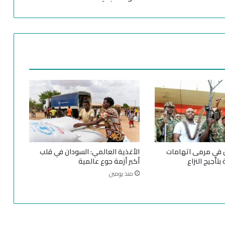
ب
ي
د
ا
ل
د
ع
م
ا
ل
س
ر
ي
ع
ن في مرمى اتهامات
الأغذية العالمي: السودان في قلب
.
بتأجيج النزاع
أكبر أزمة جوع عالمية
.
منذ يومين
ا
ل
ج
ي
ش