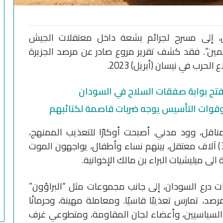
بض، إلى مسرح لجرائم بشعة داخل معتقلات الجيش
ين”. فقد كشف تقرير مروع صادر عن مرصد الجزيرة
رب في نيسان (أبريل) 2023.
يفتح بوابة صفقات السلاح في السودان
 وقوات التأسيس يوجه ضربات قاصمة لكتائبهم
مناقل، وود مدني. أصبحت أوكارًا للتعذيب الممنهج،
والإخفاء القسري، والقتل بدم بارد. أكثر من (3) آلاف معتقل، بينهم نساء وأطفال، يواجهون الموت
لى ميليشيات البراء بن مالك الإخوانية.
وات درع السودان، إلى جانب مجموعات مثل “البراؤون”
د، تمارس تعذيبًا قاسيًا. ومعاملة مهينة، وحرمانًا
السياسيين، وأعضاء لجان المقاومة، ومتطوعي غرف