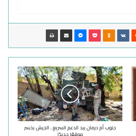
‏Reddit
‏VKontakte
Odnoklassniki
‫Pocket
ماسنجر
مشاركة عبر البريد
طباعة
ج
ن
و
ب
أ
م
د
ر
م
جنوب أم درمان بيد الدعم السريع.. الجيش يخسر
ا
ن
موقعًا جديدًا