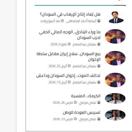
و
T
ق
هل يُعاد إنتاج الإرهاب في السودان؟
ك
u
ر
أسامة أحمد المصطفى
منذ أسبوع واحد
b
ا
ما وراء البنادق.. الوجه المالي الخفي
لحرب السودان
e
م
سليمان عبدالمنعم
مايو 5, 2026
بيع السودان.. سلاح إيران مقابل سلطة
الإخوان
سليمان عبدالمنعم
أبريل 25, 2026
تحالف الموت.. إخوان السودان وداعش
سليمان عبدالمنعم
أبريل 13, 2026
الكرمك.. المنسية
عثمان ميرغني
مارس 26, 2026
تسييس العودة للوطن
عثمان ميرغني
مارس 13, 2026