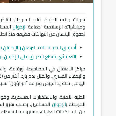
تحولت ولاية الجزيرة، قلب السودان النا
وميليشياته الإسلامية “جماعة
الإخوان
المسلم
لحقوق الإنسان عن انتهاكات فظيعة منذ اندلاع الح
أسواق الدم: تحالف البرهان والإخوان 
التعايشي يقطع الطريق على الإخوان..
مراكز الاعتقال في الحصاحيصا، ورفاعة، وال
اليومي تحت يد الجيش وذراعه “البراؤون” نسبة ا
الخلية الأمنية، والاستخبارات العسكرية. وق
المرتبطة ب
الإخوان
المسلمين، بحسب تقرير المرص
من المحاكمات العادلة، مستهدفة النشطاء 