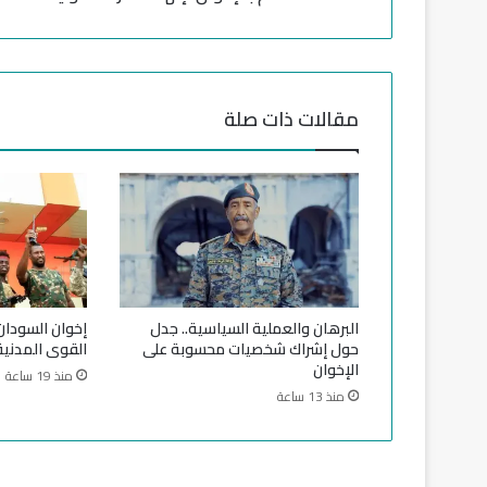
م
ا
م
ا
ل
مقالات ذات صلة
ب
ر
ه
ا
ن
:
ه
ل
ي
البرهان والعملية السياسية.. جدل
إخوان السودا
ق
حول إشراك شخصيات محسوبة على
القوى المدنية 
ط
الإخوان
منذ 19 ساعة
ع
منذ 13 ساعة
ع
ل
ا
ق