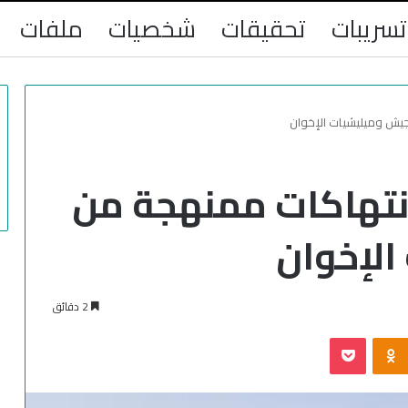
تسريبات
تحقيقات
شخصيات
ملفات
الجيش وميليشيات الإخوان
. انتهاكات ممنهجة من
الإخوان
2 دقائق
‫Pocket
Odnoklassniki