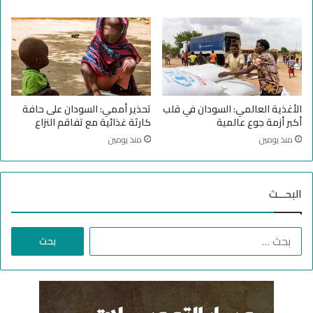
م
ع
و
م
”
ا
ت
ل
ق
س
د
ر
م
ي
”
ع
الأغذية العالمي: السودان في قلب
تحذير أممي: السودان على حافة
ف
أكبر أزمة جوع عالمية
كارثة غذائية مع تفاقم النزاع
م
منذ يومين
منذ يومين
ا
ذ
ا
البحـــث
ب
ع
د
ا
؟
ل
ب
ح
ث
ع