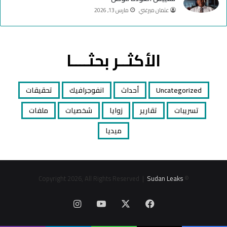
عثمان ميرغني
مارس 13, 2026
الأكثــر بحثــــا
Uncategorized
أحداث
انفوجرافيك
تحقيقات
تسريبات
تقارير
زوايا
شخصيات
ملفات
ميديا
Sudan Leaks
© Copyright 2026, All Rights Reserved |
‫X
فيسبوك
‫YouTube
انستقرام