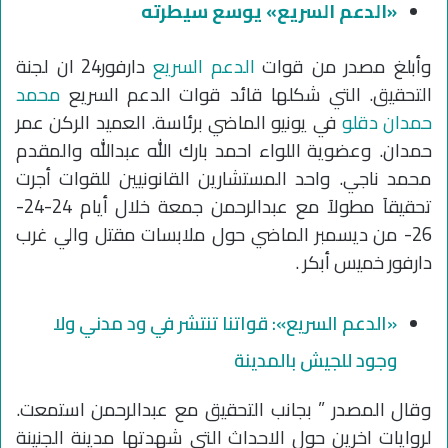
«الدعم السريع» يوسع سيطرته
وأبلغ مصدر من قوات
الدعم السريع
دارفور24 ان لجنة
التحقيق. التي شكلها قائد قوات الدعم السريع
محمد
حمدان دقلو
في يونيو الماضي برئاسة. العميد الركن عمر
حمدان. وعضوية اللواء احمد بارك الله عبدالله والمقدم
محمد ناجي. واحد المستشارين القانونيين للقوات أجرت
تحقيقاَ مطولاَ مع عبدالرحمن جمعة خلال أيام 24-24-
26- من ديسمبر الماضي حول ملابسات مقتل والي غرب
دارفور خميس أبكر .
«الدعم السريع»: قواتنا تنتشر في ود مدني ولا
وجود للجيش بالمدينة
وقال المصدر ” بجانب التحقيق مع عبدالرحمن استمعت.
لروايات اخرين حول الاحداث التي شهدتها مدينة الجنينة