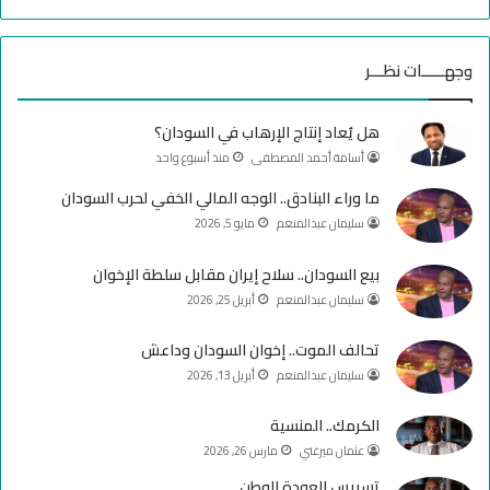
ي
X
Y
ن
س
o
س
وجهـــــات نظـــر
ب
u
ت
هل يُعاد إنتاج الإرهاب في السودان؟
و
T
ق
أسامة أحمد المصطفى
منذ أسبوع واحد
ك
u
ر
ما وراء البنادق.. الوجه المالي الخفي لحرب السودان
سليمان عبدالمنعم
مايو 5, 2026
b
ا
e
م
بيع السودان.. سلاح إيران مقابل سلطة الإخوان
سليمان عبدالمنعم
أبريل 25, 2026
تحالف الموت.. إخوان السودان وداعش
سليمان عبدالمنعم
أبريل 13, 2026
الكرمك.. المنسية
عثمان ميرغني
مارس 26, 2026
تسييس العودة للوطن