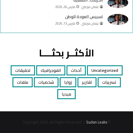
عثمان ميرغني
مارس 26, 2026
تسييس العودة للوطن
عثمان ميرغني
مارس 13, 2026
الأكثــر بحثــــا
Uncategorized
أحداث
انفوجرافيك
تحقيقات
تسريبات
تقارير
زوايا
شخصيات
ملفات
ميديا
Sudan Leaks
© Copyright 2026, All Rights Reserved |