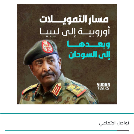
ح
ث
ع
ن
:
تواصل اجتماعي