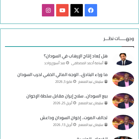
ف
ا
ي
X
Y
ن
س
o
س
وجهـــــات نظـــر
ب
u
ت
هل يُعاد إنتاج الإرهاب في السودان؟
و
T
ق
أسامة أحمد المصطفى
منذ أسبوع واحد
ك
u
ر
ما وراء البنادق.. الوجه المالي الخفي لحرب السودان
سليمان عبدالمنعم
مايو 5, 2026
b
ا
e
م
بيع السودان.. سلاح إيران مقابل سلطة الإخوان
سليمان عبدالمنعم
أبريل 25, 2026
تحالف الموت.. إخوان السودان وداعش
سليمان عبدالمنعم
أبريل 13, 2026
الكرمك.. المنسية