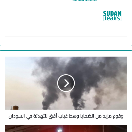
و
ق
و
ع
م
ز
ي
د
م
وقوع مزيد من الضحايا وسط غياب أفق للتهدئة في السودان
ن
ا
ل
"