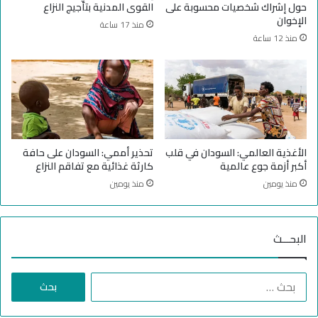
حول إشراك شخصيات محسوبة على
القوى المدنية بتأجيج النزاع
ف
"
الإخوان
منذ 17 ساعة
ي
ل
منذ 12 ساعة
ا
ض
ل
ح
س
ا
و
ي
د
ا
ا
ا
ن
ل
ح
الأغذية العالمي: السودان في قلب
تحذير أممي: السودان على حافة
ر
أكبر أزمة جوع عالمية
كارثة غذائية مع تفاقم النزاع
ب
منذ يومين
منذ يومين
ف
ي
ا
البحـــث
ل
س
و
ا
د
ل
ا
ب
ن