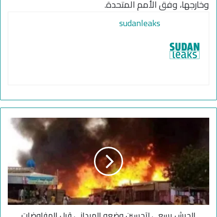
وخارجها، وفق الأمم المتحدة.
sudanleaks
ا
ل
ج
ي
ش
ي
س
ع
ى
الجيش يسعى لتحسين وضعه الميداني قبل المفاوضات
ل