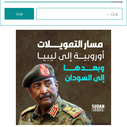
د
ع
ا
م
ل
ب
ح
ث
ع
ن
: