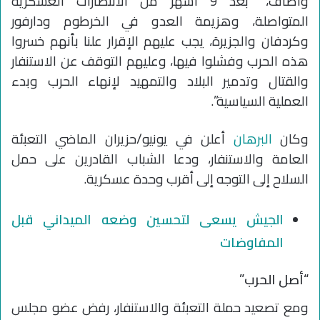
وأضاف، “بعد 9 أشهر من الانتصارات العسكرية
المتواصلة، وهزيمة العدو في الخرطوم ودارفور
وكردفان والجزيرة، يجب عليهم الإقرار علنا بأنهم خسروا
هذه الحرب وفشلوا فيها، وعليهم التوقف عن الاستنفار
والقتال وتدمير البلاد والتمهيد لإنهاء الحرب وبدء
العملية السياسية”.
وكان
البرهان
أعلن في يونيو/حزيران الماضي التعبئة
العامة والاستنفار، ودعا الشباب القادرين على حمل
السلاح إلى التوجه إلى أقرب وحدة عسكرية.
الجيش يسعى لتحسين وضعه الميداني قبل
المفاوضات
“أصل الحرب”
ومع تصعيد حملة التعبئة والاستنفار، رفض عضو مجلس