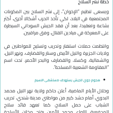
خطة نشر السلاح
ويسعى تنظيم “الإخوان”، إلى نشر السلاح بين المكونات
المجتمعية في البلاد، لكي تأخذ الحرب أشكالا أخرى، أكثر
بشاعة وتعقيدا، بعد أن فقد الجيش السوداني السيطرة
على المعركة في ميادين القتال، وفق مراقبين.
وانتظمت حملات استنفار وتدريب وتسليح للمواطنين في
ولايات الجزيرة والنيل الأبيض وسنار والقضارف، ونهر النيل،
والشمالية، وكسلا، والقضارف والبحر الأحمر، تحت اسم
“المقاومة الشعبية المسلحة”.
هجوم جوي للجيش يستهدف مستشفى النسيم
وخلال الأيام الماضية، أعلن حاكم ولاية نهر النيل محمد
البدوي، أمام حشد كبير من مواطني مدينة شندي، تدريب
الشباب على حمل السلاح، كما تعهد قائد سلاح
المدفعية، اللواء محمد الأمين بفتح مخازن الأسلحة