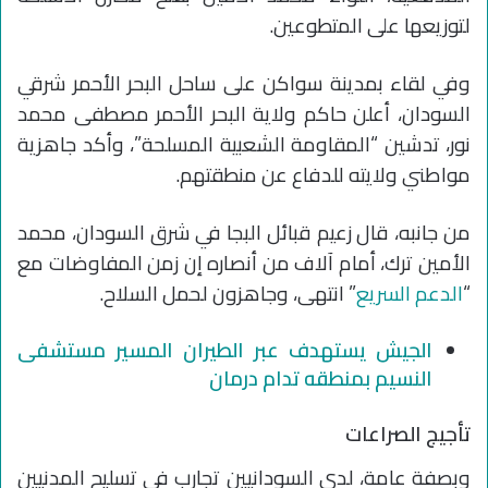
لتوزيعها على المتطوعين.
وفي لقاء بمدينة سواكن على ساحل البحر الأحمر شرقي
السودان، أعلن حاكم ولاية البحر الأحمر مصطفى محمد
نور، تدشين “المقاومة الشعبية المسلحة”، وأكد جاهزية
مواطني ولايته للدفاع عن منطقتهم.
من جانبه، قال زعيم قبائل البجا في شرق السودان، محمد
الأمين ترك، أمام آلاف من أنصاره إن زمن المفاوضات مع
“
الدعم السريع
” انتهى، وجاهزون لحمل السلاح.
الجيش يستهدف عبر الطيران المسير مستشفى
النسيم بمنطقه تدام درمان
تأجيج الصراعات
وبصفة عامة، لدى السودانيين تجارب في تسليح المدنيين