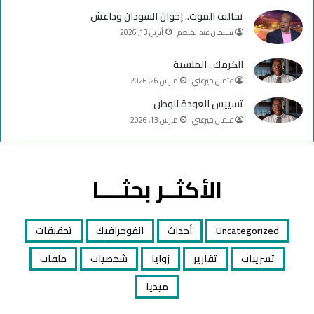
تحالف الموت.. إخوان السودان وداعش
سليمان عبدالمنعم
أبريل 13, 2026
الكرمك.. المنسية
عثمان ميرغني
مارس 26, 2026
تسييس العودة للوطن
عثمان ميرغني
مارس 13, 2026
الأكثــر بحثــــا
Uncategorized
أحداث
انفوجرافيك
تحقيقات
تسريبات
تقارير
زوايا
شخصيات
ملفات
ميديا