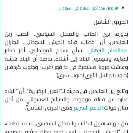
البرهان يبدد أمل السلام في السودان
الحريق الشامل
بدوره، يرى الكاتب والمحلل السياسي، الطيب زين
العابدين، أن “خطاب قائد الجيش السوداني، الجنرال
عبدالفتاح البرهان
، بشأن تسليح المواطنين، أمر خطير
للغاية، وسيمزق البلاد إلى أشلاء، خاصة أن البلاد هشة
وعاشت حروبا مستمرة في دارفور (غرب) وجنوب كردفان
(جنوب) والنيل الأزرق (جنوب شرق)”.
وتابع زين العابدين في حديثه لـ”العين الإخبارية”، أن “البلاد
عبارة عن قنبلة موقوتة، والتسليح العشوائي من أجل
قتال قوات
الدعم السريع
يعني الحريق الشامل”.
من جهته، يقول الكاتب والمحلل السياسي، محمد لطيف،
إن “الجيش السوداني ليس لديه خطة ورؤية واضحة،