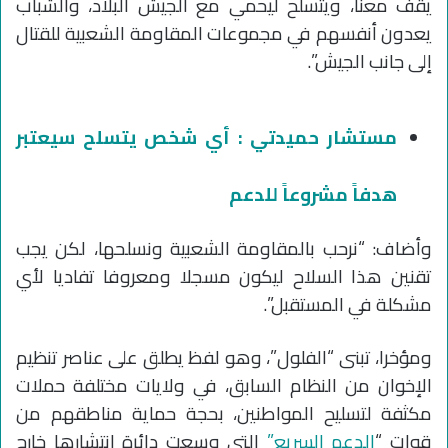
يقف معنا، ويتسلح ليحمي مع الجيش البلاد، والشباب
يعدون أنفسهم في مجموعات المقاومة الشعبية للقتال
إلى جانب الجيش”.
مستشار حميدتي : أي شخص يتسلح سيعتبر
هدفاً مشروعاً للدعم
وأضاف: “نرحب بالمقاومة الشعبية ونسلحها، لكن يجب
تقنين هذا السلاح ليكون مسجلا ومعروفا تفاديا لأي
مشكلة في المستقبل”.
ومؤخرا، تبنى “الفلول”، وهو لفظ يطلق على عناصر تنظيم
الإخوان من النظام السابق، في ولايات مختلفة حملات
مكثفة لتسليح المواطنين، بحجة حماية مناطقهم من
قوات “
الدعم السريع”
التي وسعت دائرة انتشارها خارج