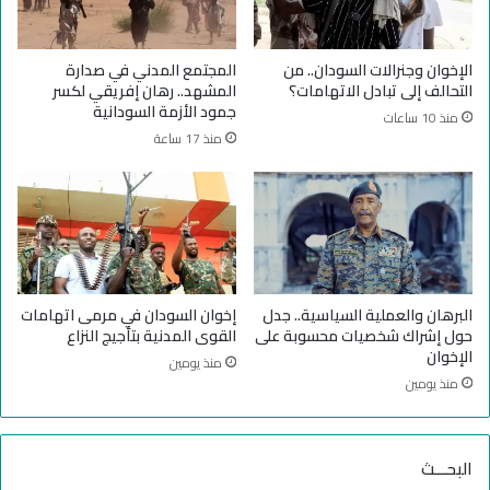
ل
س
م
ل
ف
ح
الإخوان وجنرالات السودان.. من
المجتمع المدني في صدارة
ا
س
التحالف إلى تبادل الاتهامات؟
المشهد.. رهان إفريقي لكسر
و
ي
جمود الأزمة السودانية
منذ 10 ساعات
ض
ع
منذ 17 ساعة
ا
ت
ت
ب
ر
ه
د
ف
اً
م
البرهان والعملية السياسية.. جدل
إخوان السودان في مرمى اتهامات
ش
حول إشراك شخصيات محسوبة على
القوى المدنية بتأجيج النزاع
ر
الإخوان
منذ يومين
و
منذ يومين
ع
اً
ل
البحـــث
ل