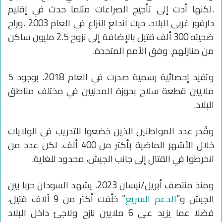
.لكنها أدت إلى تأجيج الصراعات مثلما حدث في إقليم
دارفور غربي البلاد. حيث اندلع النزاع في العام 2003 .وراح
ضحيته 300 ألف قتيل بالإضافة إلى نزوح 2.5 مليون ساكن
من منازلهم. وفق الأمم المتحدة.
وتفيد إحصائية رسمية صدرت في العام 2018. بوجود 5
ملايين قطعة سلاح بحوزة المدنيين في مختلف مناطق
البلاد.
وقُدر عدد المواطنين الذين خضعوا للتدريب في الولايات
خلال الأشهر الماضية بأكثر من 400 ألف. لكن عدد من
انخرطوا في القتال إلى جانب الجيش، محدود للغاية.
ومنذ منتصف أبريل/نيسان 2023. يشهد السودان حربا بين
الجيش و”
الدعم السريع
” خلَّفت أكثر من 9 آلاف قتيل،
فضلا عما يزيد على 6 ملايين نازح ولاجئ داخل البلاد