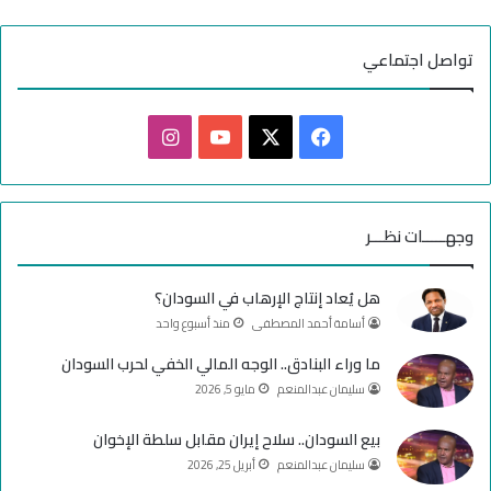
تواصل اجتماعي
ف
ا
ي
X
Y
ن
س
o
س
وجهـــــات نظـــر
ب
u
ت
هل يُعاد إنتاج الإرهاب في السودان؟
و
T
ق
أسامة أحمد المصطفى
منذ أسبوع واحد
ك
u
ر
ما وراء البنادق.. الوجه المالي الخفي لحرب السودان
سليمان عبدالمنعم
مايو 5, 2026
b
ا
e
م
بيع السودان.. سلاح إيران مقابل سلطة الإخوان
سليمان عبدالمنعم
أبريل 25, 2026