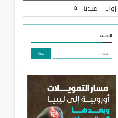
زوايا
ميديا
بحث عن
البحـــث
ا
ل
ب
ح
ث
ع
ن
: