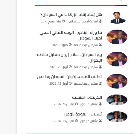
و
T
ق
هل يُعاد إنتاج الإرهاب في السودان؟
ك
u
ر
أسامة أحمد المصطفى
منذ أسبوع واحد
b
ا
ما وراء البنادق.. الوجه المالي الخفي
لحرب السودان
e
م
سليمان عبدالمنعم
مايو 5, 2026
بيع السودان.. سلاح إيران مقابل سلطة
الإخوان
سليمان عبدالمنعم
أبريل 25, 2026
تحالف الموت.. إخوان السودان وداعش
سليمان عبدالمنعم
أبريل 13, 2026
الكرمك.. المنسية
عثمان ميرغني
مارس 26, 2026
تسييس العودة للوطن
عثمان ميرغني
مارس 13, 2026