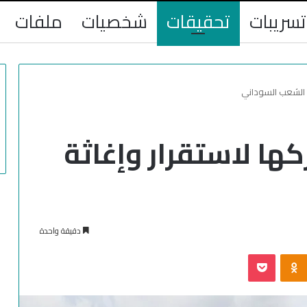
تسريبات
تحقيقات
شخصيات
ملفات
ة الشعب السوداني
كها لاستقرار وإغاثة
دقيقة واحدة
‫Pocket
Odnoklassniki