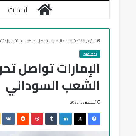
الرئيسية
أحداث
الرئيسية
/
تحقيقات
/
الإمارات تواصل تحركها لاستقرار وإغاث
تحقيقات
الإمارات تواصل تحر
الشعب السوداني
أغسطس 5, 2023
فيسبوك
‫X
لينكدإن
‏Tumblr
بينتيريست
‏Reddit
‏VKontakte