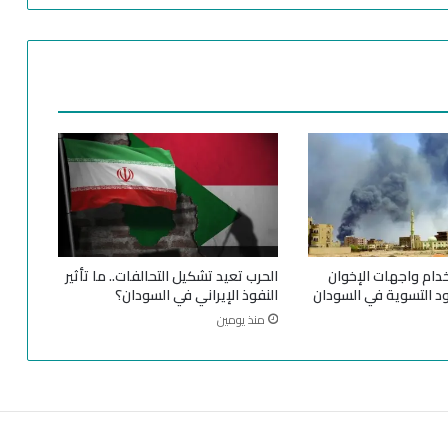
:
ا
ل
ح
ر
ب
أ
و
ق
ع
ت
ا
ل
دام واجهات الإخوان
الحرب تعيد تشكيل التحالفات.. ما تأثير
س
ود التسوية في السودان
النفوذ الإيراني في السودان؟
و
منذ يومين
د
ا
ن
ف
ي
ك
ا