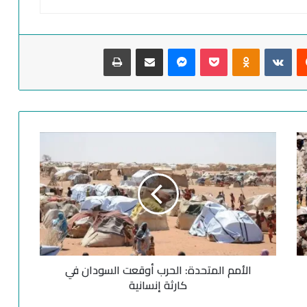
‏Reddit
‏VKontakte
Odnoklassniki
‫Pocket
ماسنجر
مشاركة عبر البريد
طباعة
ا
ل
أ
م
م
ا
ل
م
ت
الأمم المتحدة: الحرب أوقعت السودان في
ح
د
كارثة إنسانية
ة