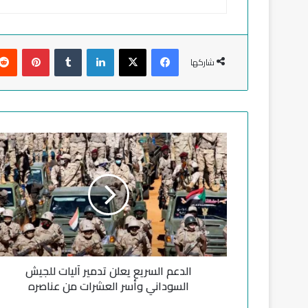
فيسبوك
‫X
لينكدإن
‏Tumblr
بينتيريست
شاركها
ا
ل
د
ع
م
ا
ل
س
ر
الدعم السريع يعلن تدمير آليات للجيش
ي
ع
السوداني وأسر العشرات من عناصره
ي