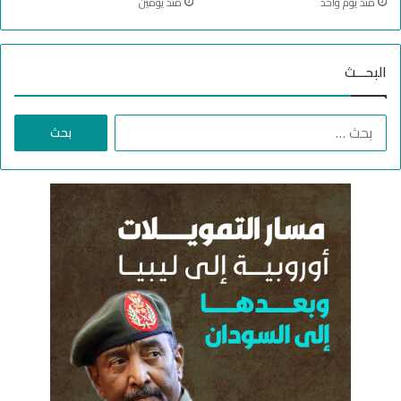
منذ يوم واحد
منذ يومين
البحـــث
ا
ل
ب
ح
ث
ع
ن
: