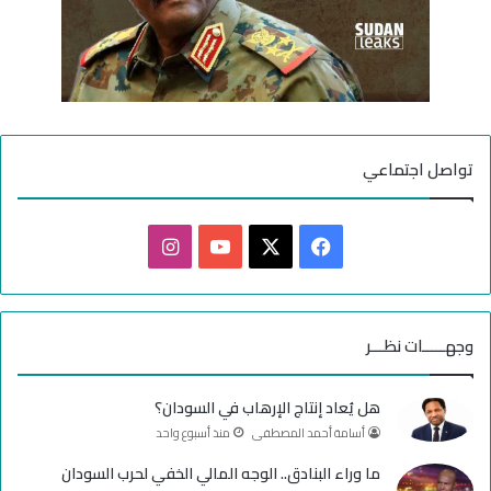
تواصل اجتماعي
ف
ا
ي
X
Y
ن
س
o
س
وجهـــــات نظـــر
ب
u
ت
هل يُعاد إنتاج الإرهاب في السودان؟
و
T
ق
أسامة أحمد المصطفى
منذ أسبوع واحد
ك
u
ر
ما وراء البنادق.. الوجه المالي الخفي لحرب السودان