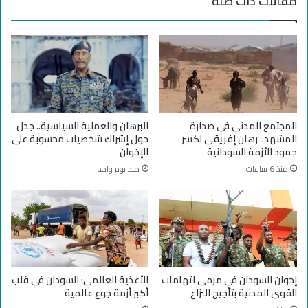
مقالات ذات صلة
ل
س
ه
ت
د
ج
ن
د
ة
ا
ا
ت
ل
ا
ج
ل
د
أ
المجتمع المدني في صدارة
البرهان والعملية السياسية.. جدل
ي
و
المشهد.. رهان إفريقي لكسر
حول إشراك شخصيات محسوبة على
د
ض
جمود الأزمة السودانية
الإخوان
ة
ا
منذ 6 ساعات
منذ يوم واحد
ع
ف
ي
ا
ل
س
و
د
إخوان السودان في مرمى اتهامات
الأغذية العالمي: السودان في قلب
ا
القوى المدنية بتأجيج النزاع
أكبر أزمة جوع عالمية
ن