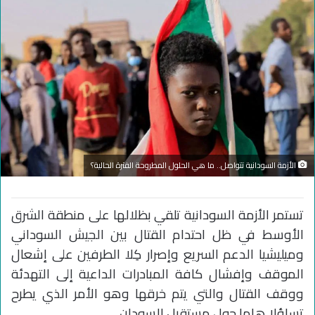
الأزمة السودانية تتواصل.. ما هي الحلول المطروحة الفترة الحالية؟
تستمر الأزمة السودانية تلقي بظلالها على منطقة الشرق
الأوسط في ظل احتدام القتال بين الجيش السوداني
وميليشيا الدعم السريع وإصرار كِلا الطرفين على إشعال
الموقف وإفشال كافة المبادرات الداعية إلى التهدئة
ووقف القتال والتي يتم خرقها وهو الأمر الذي يطرح
تساؤلا هاما حول مستقبل السودان.