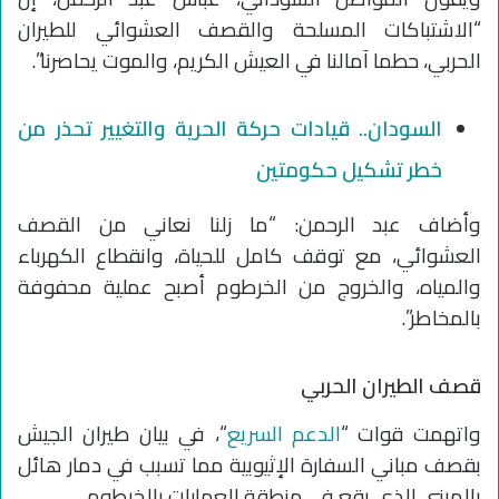
“الاشتباكات المسلحة والقصف العشوائي للطيران
الحربي، حطما آمالنا في العيش الكريم، والموت يحاصرنا”.
السودان.. قيادات حركة الحرية والتغيير تحذر من
خطر تشكيل حكومتين
وأضاف عبد الرحمن: “ما زلنا نعاني من القصف
العشوائي، مع توقف كامل للحياة، وانقطاع الكهرباء
والمياه، والخروج من الخرطوم أصبح عملية محفوفة
بالمخاطر”.
قصف الطيران الحربي
واتهمت قوات “
الدعم السريع
“، في بيان طيران الجيش
بقصف مباني السفارة الإثيوبية مما تسبب في دمار هائل
بالمبنى الذي يقع في منطقة العمارات بالخرطوم