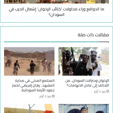
"
ع
ط
ما الدوافع وراء محاولات 'كتائب الإخوان' إشعال الحرب في
و
ر
ر
السودان؟
ي
ا
ق
ء
ا
م
مقالات ذات صلة
ل
ح
ع
ا
ل
و
م
ل
"
ا
ف
ت
ي
'
ا
ك
ل
ت
الإخوان وجنرالات السودان.. من
المجتمع المدني في صدارة
س
ا
التحالف إلى تبادل الاتهامات؟
المشهد.. رهان إفريقي لكسر
و
ئ
جمود الأزمة السودانية
منذ 3 أيام
د
ب
منذ 3 أيام
ا
ا
ن
ل
إ