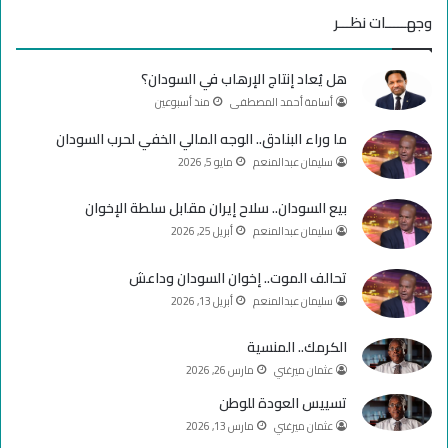
س
o
س
وجهـــــات نظـــر
ب
u
ت
هل يُعاد إنتاج الإرهاب في السودان؟
و
T
ق
أسامة أحمد المصطفى
منذ أسبوعين
ك
u
ر
ما وراء البنادق.. الوجه المالي الخفي لحرب السودان
سليمان عبدالمنعم
مايو 5, 2026
b
ا
e
م
بيع السودان.. سلاح إيران مقابل سلطة الإخوان
سليمان عبدالمنعم
أبريل 25, 2026
تحالف الموت.. إخوان السودان وداعش
سليمان عبدالمنعم
أبريل 13, 2026
الكرمك.. المنسية
عثمان ميرغني
مارس 26, 2026
تسييس العودة للوطن
عثمان ميرغني
مارس 13, 2026