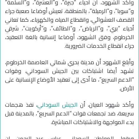
وأكد الشهود، أن أحياء “جبرة”، و”العشرة”، و”السلمة”
و”سوبا”، و”الرميلة”، بالمنطقة، تعيش أوضاعا صعبة جراء
القصف العشوائي، وانقطاع المياه والكهرباء، كما تعاني
أحياء “بري”، و”الرياض”، و”الطائف”، و”أركويت”، شرقي
الخرطوم، وفق الشهود، أوضاعا إنسانية بالغة التعقيد،
جراء انقطاع الخدمات الضرورية.
وأبلغ الشهود أن مدينة بحري شمالي العاصمة الخرطوم،
تشهد أيضا اشتباكات بين الجيش السوداني، وقوات
“الدعم السريع”، ما أدى إلى تعقيد الأوضاع الإنسانية على
الأرض.
وأكد شهود العيان، أن
الجيش السوداني
، نفذ هجمات
سريعة، ضد تجمعات قوات “الدعم السريع”، بالمدينة قبل
بدء المواجهة والاشتباكات المباشرة.
ويقول المواطن السوداني، عباس عبد الرحمن، إن