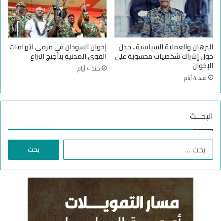
خ
و
ا
ن
'
البرهان والعملية السياسية.. جدل
إخوان السودان في مرمى اتهامات
إ
حول إشراك شخصيات محسوبة على
القوى المدنية بتأجيج النزاع
ش
الإخوان
منذ 4 أيام
ع
منذ 4 أيام
ا
ل
ا
البحـــث
ل
ح
ر
ا
ب
ل
ف
ب
ي
ح
ا
ث
ل
ع
س
ن
و
:
د