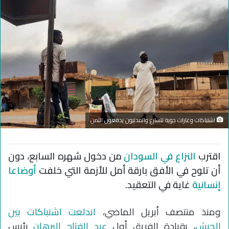
اشتباكات وغارات جوية تتسارع والمدنيون يدفعون الثمن
اقترب
النزاع في السودان
من دخول شهره السابع، دون
أن تلوح في الأفق بارقة أمل للأزمة التي خلفت
أوضاعا
إنسانية
غاية في التعقيد.
ومنذ منتصف أبريل الماضي،
اندلعت اشتباكات بين
الجيش
، بقيادة الفريق أول
عبد الفتاح البرهان
رئيس