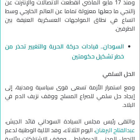
ومنذ 17 مايو الماضي انقطعت الاتصالات والإنترنت عن
زالنجي ما جعلها معزولة تماما عن العالم الخارجي وسط
اتساع في نطاق المواجهات العسكرية العنيفة بين
الطرفين.
السودان.. قيادات حركة الحرية والتغيير تحذر من
خطر تشكيل حكومتين
الحل السلمي
ومع استمرار الأزمة تسعى قوى سياسية ومدنية، إلى
إيجاد حل سلمي للصراع المسلح ووقف نزيف الدم في
البلاد.
والتقى رئيس مجلس السيادة السوداني قائد الجيش،
عبدالفتاح البرهان
، اليوم الثلاثاء، وفد الآلية الوطنية لدعم
التحول المدني الديمقراطي ووقف الاشتباكات برئاسة