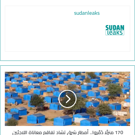
sudanleaks
1
7
0
م
ن
ز
لً
ا
دُ
170 منزلًا دُمّروا.. أمطار شرق تشاد تفاقم معاناة اللاجئين
مّ