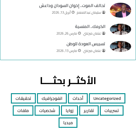
تحالف الموت.. إخوان السودان وداعش
سليمان عبدالمنعم
أبريل 13, 2026
الكرمك.. المنسية
عثمان ميرغني
مارس 26, 2026
تسييس العودة للوطن
عثمان ميرغني
مارس 13, 2026
الأكثــر بحثــــا
Uncategorized
أحداث
انفوجرافيك
تحقيقات
تسريبات
تقارير
زوايا
شخصيات
ملفات
ميديا