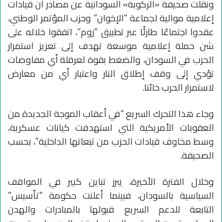
ونقلت صحيفة «الركوبة» السودانية عن مصادر أن قيادات
إعلامية موالية لجماعة “الإخوان” وحزب المؤتمر الوطني،
عقدوا اجتماعًا طارئًا عبر تطبيق “زوم”، اتفقوا خلاله على
شن حملة إعلامية موسعة تهدف إلى تعزيز استمرار
الحرب في السودان، والضغط بقوة لعرقلة أي مفاوضات
تؤدي إلى وقف إطلاق النار واعتبار أي من معارض
لاستمرار الحرب خائنا.
وجاء هذا التحرك السريع “في أعقاب الموجة الجديدة من
العقوبات الأمريكية التي استهدفت كيانات عسكرية،
وسط مخاوف قيادات الحزب من تبعاتها الداخلية”، بحسب
الصحيفة.
وخلال الفترة الأخيرة، يبرز تباين كبير في المواقف
السياسية بالسودان، فبينما أعلنت حكومة “تأسيس”
التابعة للدعم السريع قبولها بالمبادرات والهدن