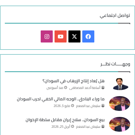
تواصل اجتماعي
ف
ا
ي
X
Y
ن
س
o
س
وجهـــــات نظـــر
ب
u
ت
هل يُعاد إنتاج الإرهاب في السودان؟
و
T
ق
أسامة أحمد المصطفى
منذ أسبوعين
ك
u
ر
ما وراء البنادق.. الوجه المالي الخفي لحرب السودان
سليمان عبدالمنعم
مايو 5, 2026
b
ا
e
م
بيع السودان.. سلاح إيران مقابل سلطة الإخوان
سليمان عبدالمنعم
أبريل 25, 2026