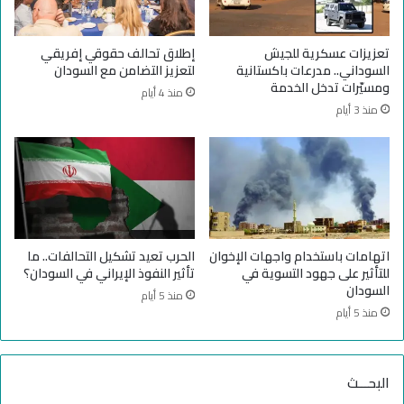
م
م
م
س
ع
ت
تعزيزات عسكرية للجيش
إطلاق تحالف حقوقي إفريقي
ا
ش
السوداني.. مدرعات باكستانية
لتعزيز التضامن مع السودان
ن
ف
ومسيّرات تدخل الخدمة
منذ 4 أيام
ا
ي
منذ 3 أيام
ة
ا
ا
ت
ل
ا
ل
ل
ا
و
ج
ل
ئ
ا
ي
د
اتهامات باستخدام واجهات الإخوان
الحرب تعيد تشكيل التحالفات.. ما
ن
ة
للتأثير على جهود التسوية في
تأثير النفوذ الإيراني في السودان؟
ا
ت
السودان
منذ 5 أيام
ل
س
منذ 5 أيام
س
ت
و
أ
د
ن
البحـــث
ا
ف
ن
خ