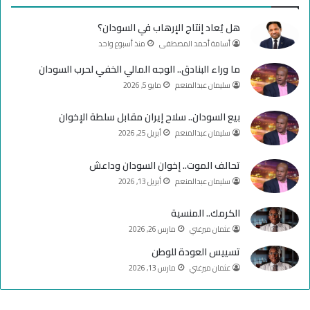
ب
u
ت
هل يُعاد إنتاج الإرهاب في السودان؟
و
T
ق
أسامة أحمد المصطفى
منذ أسبوع واحد
ك
u
ر
ما وراء البنادق.. الوجه المالي الخفي لحرب السودان
سليمان عبدالمنعم
مايو 5, 2026
b
ا
e
م
بيع السودان.. سلاح إيران مقابل سلطة الإخوان
سليمان عبدالمنعم
أبريل 25, 2026
تحالف الموت.. إخوان السودان وداعش
سليمان عبدالمنعم
أبريل 13, 2026
الكرمك.. المنسية
عثمان ميرغني
مارس 26, 2026
تسييس العودة للوطن
عثمان ميرغني
مارس 13, 2026