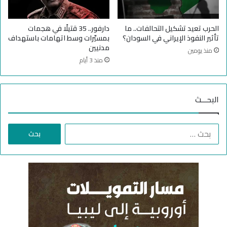
ي
ل
ر
ج
ا
ز
الحرب تعيد تشكيل التحالفات.. ما
دارفور.. 35 قتيلًا في هجمات
ن
ي
تأثير النفوذ الإيراني في السودان؟
بمسيّرات وسط اتهامات باستهداف
ا
ر
مدنيين
منذ يومين
ل
ة
منذ 3 أيام
ح
ر
ب
البحـــث
ت
ط
ا
ا
ر
ل
د
ب
ا
ح
ل
ث
ن
ع
ا
ن
ز
:
ح
ي
ن