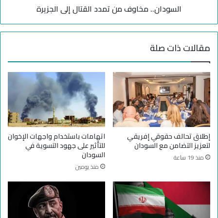
م
السودان.. مخاوف من تمدد القتال إلى الجزيرة
م
ع
خ
ا
ا
ر
و
مقالات ذات صلة
ك
ف
م
م
ت
ن
ز
ت
ا
م
ي
د
د
د
ة
ا
ا
ل
إطلاق تحالف حقوقي إفريقي
اتهامات باستخدام واجهات الإخوان
ل
ق
لتعزيز التضامن مع السودان
للتأثير على جهود التسوية في
ض
ت
السودان
منذ 19 ساعة
ر
ا
منذ يومين
ا
ل
و
إ
ة
ل
و
ى
ن
ا