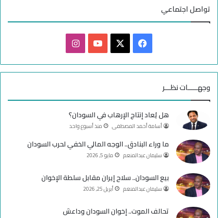
تواصل اجتماعي
ف
ا
ي
X
Y
ن
س
o
س
وجهـــــات نظـــر
ب
u
ت
هل يُعاد إنتاج الإرهاب في السودان؟
و
T
ق
أسامة أحمد المصطفى
منذ أسبوع واحد
ك
u
ر
ما وراء البنادق.. الوجه المالي الخفي لحرب السودان
سليمان عبدالمنعم
مايو 5, 2026
b
ا
e
م
بيع السودان.. سلاح إيران مقابل سلطة الإخوان
سليمان عبدالمنعم
أبريل 25, 2026
تحالف الموت.. إخوان السودان وداعش