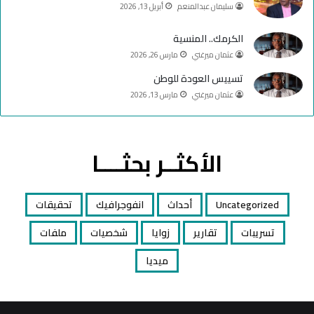
سليمان عبدالمنعم
أبريل 13, 2026
الكرمك.. المنسية
عثمان ميرغني
مارس 26, 2026
تسييس العودة للوطن
عثمان ميرغني
مارس 13, 2026
الأكثــر بحثــــا
Uncategorized
أحداث
انفوجرافيك
تحقيقات
تسريبات
تقارير
زوايا
شخصيات
ملفات
ميديا