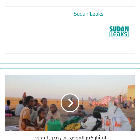
Sudan Leaks
ا
ن
ت
ش
ا
ر
ك
ب
ي
انتشار كبير للفوضى في مدن الحدود
ر