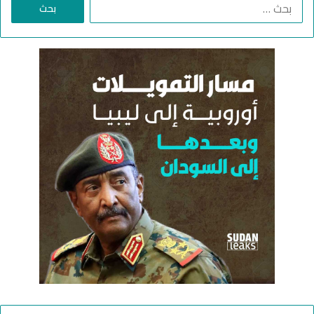
ا
ل
ب
ح
ث
ع
ن
: