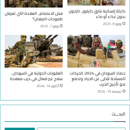
ك
ث
كارثة إنسانية شرق دارفور.. نازحون
فض الاعتصام.. العقدة التي تعرقل
ي
بدون غذاء أو ماء
طموحات البرهان؟
ف
يونيو 9, 2025
ف
يونيو 7, 2025
ي
ا
ل
خ
ر
ط
و
حصاد السودان في 2024: الحركات
العقوبات الدولية في السودان..
م
المسلحة تتخلى عن الحياد وتدفع
سلاح غير فعال في حرب معقدة
نحو تأجيج الحرب
أكتوبر 14, 2024
ديسمبر 19, 2024
البحـــث