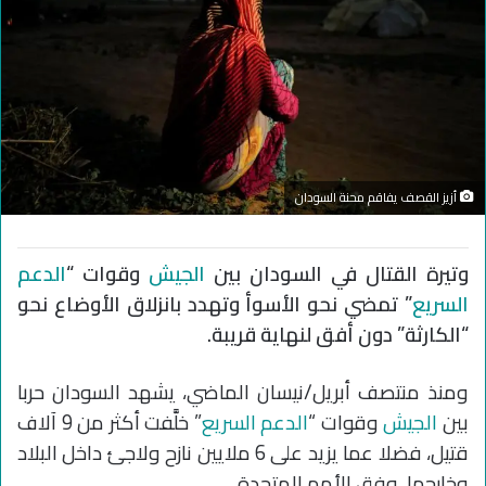
أزيز القصف يفاقم محنة السودان
وتيرة القتال في السودان بين
الجيش
وقوات “
الدعم
السريع
” تمضي نحو الأسوأ وتهدد بانزلاق الأوضاع نحو
“الكارثة” دون أفق لنهاية قريبة.
ومنذ منتصف أبريل/نيسان الماضي، يشهد السودان حربا
بين
الجيش
وقوات “
الدعم السريع
” خلَّفت أكثر من 9 آلاف
قتيل، فضلا عما يزيد على 6 ملايين نازح ولاجئ داخل البلاد
وخارجها، وفق الأمم المتحدة.