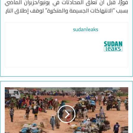
فورًا، قبل أن تعلق المحادثات في يونيو/حزيران الماضي
بسبب “الانتهاكات الجسيمة والمتكررة” لوقف إطلاق النار.
sudanleaks
ح
ر
ب
ا
ل
ج
ن