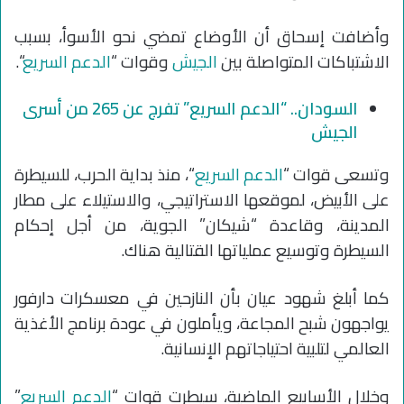
وأضافت إسحاق أن الأوضاع تمضي نحو الأسوأ، بسبب
الاشتباكات المتواصلة بين
الجيش
وقوات “
الدعم السريع
“.
السودان.. “الدعم السريع” تفرج عن 265 من أسرى
الجيش
وتسعى قوات “
الدعم السريع
“، منذ بداية الحرب، للسيطرة
على الأبيض، لموقعها الاستراتيجي، والاستيلاء على مطار
المدينة، وقاعدة “شيكان” الجوية، من أجل إحكام
السيطرة وتوسيع عملياتها القتالية هناك.
كما أبلغ شهود عيان بأن النازحين في معسكرات دارفور
يواجهون شبح المجاعة، ويأملون في عودة برنامج الأغذية
العالمي لتلبية احتياجاتهم الإنسانية.
وخلال الأسابيع الماضية، سيطرت قوات “
الدعم السريع
”