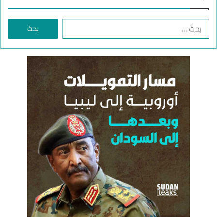
ا
ل
ب
ح
ث
ع
ن
: