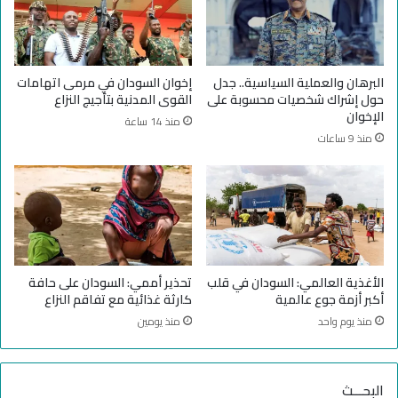
ك
ت
ا
ف
ر
ا
ث
ق
البرهان والعملية السياسية.. جدل
إخوان السودان في مرمى اتهامات
ة
م
حول إشراك شخصيات محسوبة على
القوى المدنية بتأجيج النزاع
»
ف
الإخوان
منذ 14 ساعة
ي
منذ 9 ساعات
ا
ل
س
و
د
ا
ن
الأغذية العالمي: السودان في قلب
تحذير أممي: السودان على حافة
أكبر أزمة جوع عالمية
كارثة غذائية مع تفاقم النزاع
منذ يوم واحد
منذ يومين
البحـــث