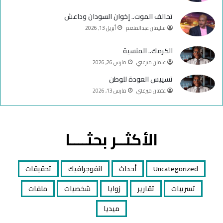
تحالف الموت.. إخوان السودان وداعش
سليمان عبدالمنعم
أبريل 13, 2026
الكرمك.. المنسية
عثمان ميرغني
مارس 26, 2026
تسييس العودة للوطن
عثمان ميرغني
مارس 13, 2026
الأكثــر بحثــــا
Uncategorized
أحداث
انفوجرافيك
تحقيقات
تسريبات
تقارير
زوايا
شخصيات
ملفات
ميديا