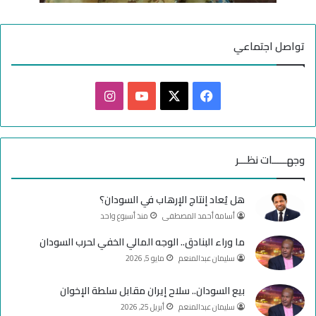
تواصل اجتماعي
ف
ا
ي
X
Y
ن
س
o
س
وجهـــــات نظـــر
ب
u
ت
هل يُعاد إنتاج الإرهاب في السودان؟
و
T
ق
أسامة أحمد المصطفى
منذ أسبوع واحد
ك
u
ر
ما وراء البنادق.. الوجه المالي الخفي لحرب السودان
سليمان عبدالمنعم
مايو 5, 2026
b
ا
e
م
بيع السودان.. سلاح إيران مقابل سلطة الإخوان
سليمان عبدالمنعم
أبريل 25, 2026