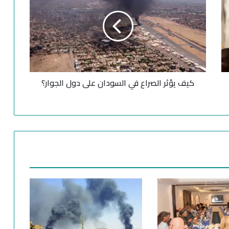
ف
ي
ؤ
ث
ر
ا
ل
كيف يؤثر الصراع في السودان على دول الجوار؟
ص
ر
ا
ع
ف
ي
ا
ل
س
و
د
ا
ن
ع