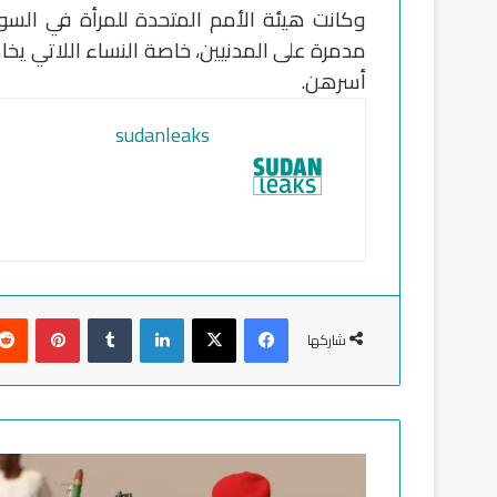
وكانت هيئة الأمم المتحدة للمرأة في السودان
مدمرة على المدنيين، خاصة النساء اللاتي يخاط
أسرهن.
sudanleaks
فيسبوك
‫X
لينكدإن
‏Tumblr
بينتيريست
شاركها
ا
ل