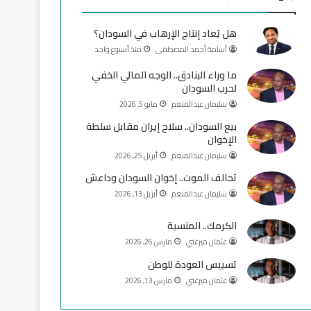
و
T
ق
هل يُعاد إنتاج الإرهاب في السودان؟
ك
u
ر
أسامة أحمد المصطفى
منذ أسبوع واحد
b
ا
ما وراء البنادق.. الوجه المالي الخفي
لحرب السودان
e
م
سليمان عبدالمنعم
مايو 5, 2026
بيع السودان.. سلاح إيران مقابل سلطة
الإخوان
سليمان عبدالمنعم
أبريل 25, 2026
تحالف الموت.. إخوان السودان وداعش
سليمان عبدالمنعم
أبريل 13, 2026
الكرمك.. المنسية
عثمان ميرغني
مارس 26, 2026
تسييس العودة للوطن
عثمان ميرغني
مارس 13, 2026