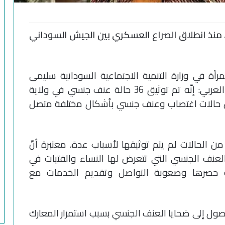
عنف الجنسي، منذ انطلاق الصراع العسكري بين الجيش السوداني
 في وزارة التنمية الاجتماعية السودانية سليمى
إسحاق في تصريح خاص لوكالة أنباء العالم العربي: إنّه تم توثيق 36 حالة عنف جنسي في ولاية
رفور، تشمل حالات اغتصاب وعنف جنسي بأشكال مختلفة متصل
الحالات لم يتم توثيقها لأسباب عدة، معتبرة أنّ
 العنف الجنسي التي تتعرض لها النساء والفتيات في
ة حصرها وصعوبة التواصل وتقديم الخدمات مع
ول إلى ضحايا العنف الجنسي بسبب استمرار المعارك