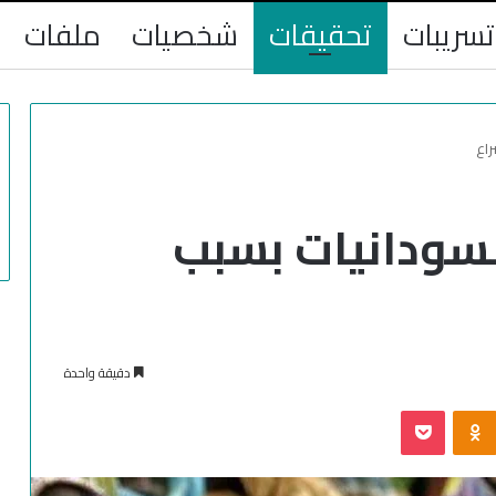
تسريبات
تحقيقات
شخصيات
ملفات
راع
لسودانيات بسبب
دقيقة واحدة
‫Pocket
Odnoklassniki