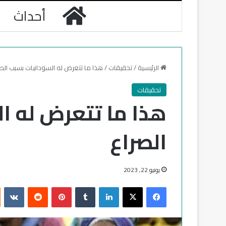
الرئيسية
أحداث
الرئيسية
/
تحقيقات
/
هذا ما تتعرض له السودانيات بسبب الص
تحقيقات
هذا ما تتعرض له ا
الصراع
يونيو 22, 2023
فيسبوك
‫X
لينكدإن
‏Tumblr
بينتيريست
‏Reddit
‏VKontakte