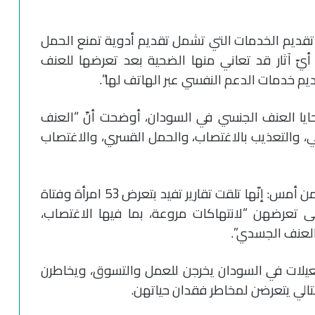
تقديم الخدمات التي تشمل تقديم أدوية تمنع الحمل
و أيّ آثار قد تعاني منها الضحية بعد تعرضها للعنف
م خدمات الدعم النفسي عبر الهاتف لها”.
يا العنف الجنسي في السودان، أوضحت أنّ “العنف
ي، والتعذيب بالاغتصاب، والحمل القسري، والاغتصاب
وفي سياق متصل، قالت الأمم المتحدة أول من أمس: إنّها تلقت تقارير تفيد بتعرض 53 امرأة وفتاة
تعرضهن “لانتهاكات مروعة، بما فيها الاغتصاب،
العنف الجسدي”.
لمُعيلات في السودان يخرجن للعمل والتسوق، ويخاطرن
التالي يتعرضن لمخاطر فقدان حياتهن.