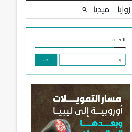
زوايا
ميديا
بحث عن
البحـــث
ا
ل
ب
ح
ث
ع
ن
: