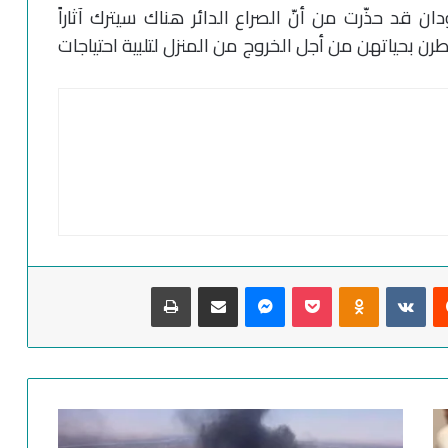
 قد حذّرت من أنّ الصراع الدائر هناك سيترك آثاراً
رن بحياتهن من أجل الخروج من المنزل لتلبية احتياجات
‏Reddit
‏VKontakte
Odnoklassniki
‫Pocket
ماسنجر
مشاركة عبر البريد
طباعة
ك
ي