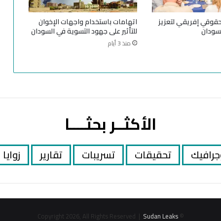
ل
ى
حقوقي إفريقي لتعزيز
اتهامات باستخدام واجهات الإخوان
د
سودان
للتأثير على جهود التسوية في السودان
و
منذ 3 أيام
ل
ا
ل
ج
و
ا
ر
الأكثــر بحثــــا
؟
جرافيك
تحقيقات
تسريبات
تقارير
زوايا
Sudan Leaks
© Copyright 2026, All Rights Reserved |