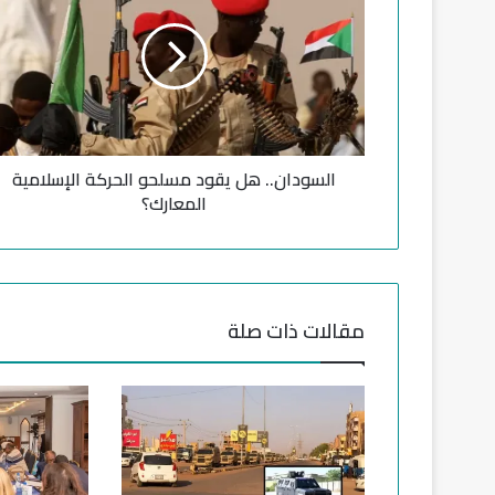
س
و
د
ا
ن
.
.
السودان.. هل يقود مسلحو الحركة الإسلامية
ه
ل
المعارك؟
ي
ق
و
د
م
مقالات ذات صلة
س
ل
ح
و
ا
ل
ح