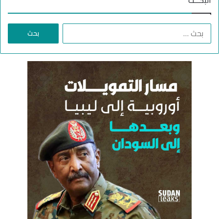
البحـــث
ا
ل
ب
ح
ث
ع
ن
: