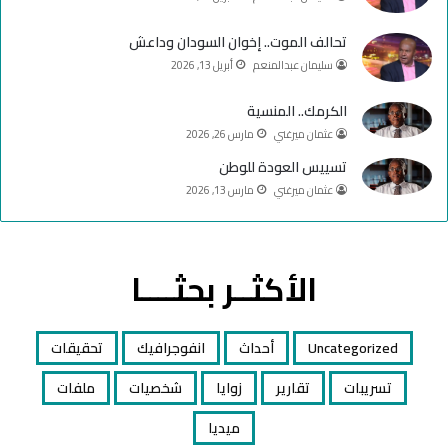
تحالف الموت.. إخوان السودان وداعش
سليمان عبدالمنعم
أبريل 13, 2026
الكرمك.. المنسية
عثمان ميرغني
مارس 26, 2026
تسييس العودة للوطن
عثمان ميرغني
مارس 13, 2026
الأكثــر بحثــــا
Uncategorized
أحداث
انفوجرافيك
تحقيقات
تسريبات
تقارير
زوايا
شخصيات
ملفات
ميديا