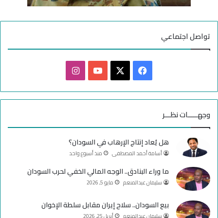
تواصل اجتماعي
ف
ا
ي
X
Y
ن
س
o
س
وجهـــــات نظـــر
ب
u
ت
هل يُعاد إنتاج الإرهاب في السودان؟
و
T
ق
أسامة أحمد المصطفى
منذ أسبوع واحد
ك
u
ر
ما وراء البنادق.. الوجه المالي الخفي لحرب السودان
سليمان عبدالمنعم
مايو 5, 2026
b
ا
e
م
بيع السودان.. سلاح إيران مقابل سلطة الإخوان
سليمان عبدالمنعم
أبريل 25, 2026