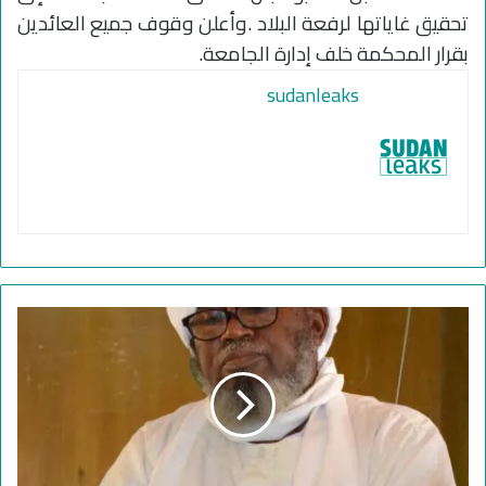
تحقيق غاياتها لرفعة البلاد .وأعلن وقوف جميع العائدين
بقرار المحكمة خلف إدارة الجامعة.
sudanleaks
م
ح
م
د
ب
ش
ي
ر