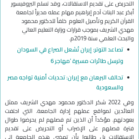
التحريض على تقديم الاستقالات، وقد تسلم البروفيسور
أبكر عبد البنات آدم إبراهيم مهام عمله مديراً لجامعة
القرآن الكريم وتأصيل العلوم خلفاً للدكتور محمود
مهدي الشريف بموجب قرارات وزارة التعليم العالي
والبحث العلمي سنة 2019م.
تصاعد التوتر: إيران تُشعل الصراع في السودان
وترسل طائرات مسيرة ‘مهاجر 6
تحالف البرهان مع إيران: تحديات أمنية تواجه مصر
والسعودية
وفي 2022 شكر الدكتور محمود مهدي الشريف ممثل
العائدين لمواقع عملهم إدارة الجامعة. التي احتفت
بعودتهم. مؤكداً أن الذين تم فصلهم لم يحرضوا طوال
فترة فصلهم على الإضراب أو التحريض على تقديم
الاستقالات بل طالبوا بأن تمضى هذه الجامعة إلى