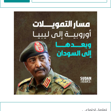
ب
ح
ث
ع
ن
:
تواصل اجتماعي