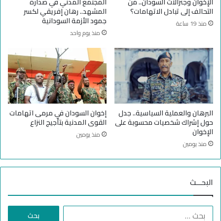
الإخوان وجنرالات السودان.. من
المجتمع المدني في صدارة
ي
ل
التحالف إلى تبادل الاتهامات؟
المشهد.. رهان إفريقي لكسر
ن
ا
جمود الأزمة السودانية
منذ 19 ساعة
ظ
ت
منذ يوم واحد
م
ف
ا
ا
ن
ق
ح
م
م
ع
ل
ق
ة
و
ل
ا
البرهان والعملية السياسية.. جدل
إخوان السودان في مرمى اتهامات
ل
ت
حول إشراك شخصيات محسوبة على
القوى المدنية بتأجيج النزاع
ت
ا
الإخوان
منذ يومين
ب
ل
منذ يومين
ر
د
ع
ع
ب
م
البحـــث
ا
ل
د
ا
م
ل