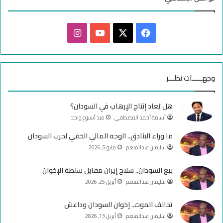
ف
ا
ي
X
Y
ن
س
o
س
وجهـــــات نظـــر
ب
u
ت
هل يُعاد إنتاج الإرهاب في السودان؟
و
T
ق
أسامة أحمد المصطفى
منذ أسبوع واحد
ك
u
ر
ما وراء البنادق.. الوجه المالي الخفي لحرب السودان
سليمان عبدالمنعم
مايو 5, 2026
b
ا
e
م
بيع السودان.. سلاح إيران مقابل سلطة الإخوان
سليمان عبدالمنعم
أبريل 25, 2026
تحالف الموت.. إخوان السودان وداعش
سليمان عبدالمنعم
أبريل 13, 2026