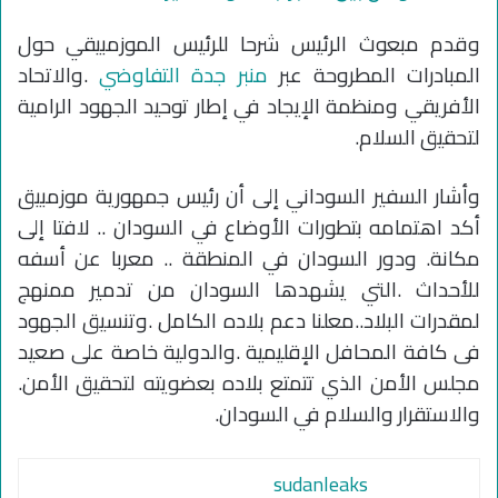
وقدم مبعوث الرئيس شرحا للرئيس الموزمبيقي حول
المبادرات المطروحة عبر
منبر جدة التفاوضي
.والاتحاد
الأفريقي ومنظمة الإيجاد في إطار توحيد الجهود الرامية
لتحقيق السلام.
وأشار السفير السوداني إلى أن رئيس جمهورية موزمبيق
أكد اهتمامه بتطورات الأوضاع في السودان .. لافتا إلى
مكانة. ودور السودان في المنطقة .. معربا عن أسفه
للأحداث .التي يشهدها السودان من تدمير ممنهج
لمقدرات البلاد..معلنا دعم بلاده الكامل .وتنسيق الجهود
فى كافة المحافل الإقليمية .والدولية خاصة على صعيد
مجلس الأمن الذي تتمتع بلاده بعضويته لتحقيق الأمن.
والاستقرار والسلام في السودان.
sudanleaks