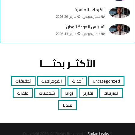
الكرمك.. المنسية
عثمان ميرغني
مارس 26, 2026
تسييس العودة للوطن
عثمان ميرغني
مارس 13, 2026
الأكثــر بحثــــا
Uncategorized
أحداث
انفوجرافيك
تحقيقات
تسريبات
تقارير
زوايا
شخصيات
ملفات
ميديا
Sudan Leaks
© Copyright 2026, All Rights Reserved |